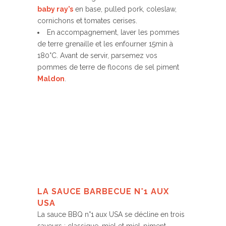
baby ray’s
en base, pulled pork, coleslaw,
cornichons et tomates cerises.
En accompagnement, laver les pommes
de terre grenaille et les enfourner 15min à
180°C. Avant de servir, parsemez vos
pommes de terre de flocons de sel piment
Maldon
.
LA SAUCE BARBECUE N°1 AUX
USA
La sauce BBQ n°1 aux USA se décline en trois
saveurs : classique, miel et miel-piment