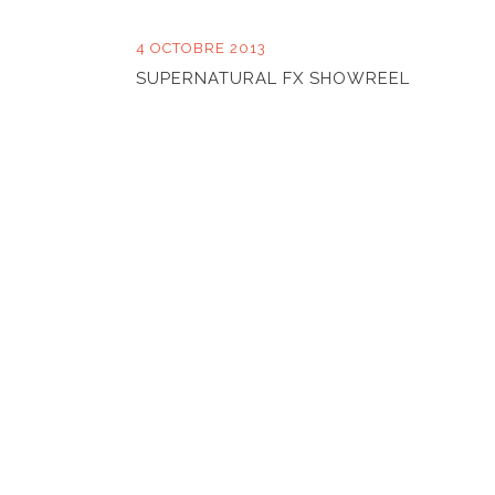
4 OCTOBRE 2013
SUPERNATURAL FX SHOWREEL
Fraidis est la filiale food service de Traditio
44 avenue de la Marne | BP154 | 59444 Wasquehal 