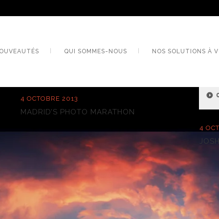
OUVEAUTÉS
QUI SOMMES-NOUS
NOS SOLUTIONS À V
Lecte
audio
4 OCTOBRE 2013
MADRID’S PHOTO MARATHON
4 OC
JOSH