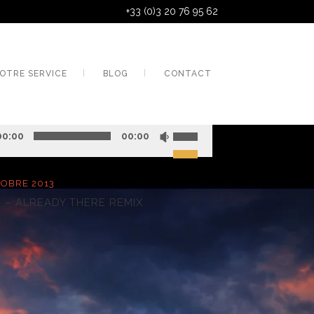
+33 (0)3 20 76 95 62
OTRE SERVICE
BLOG
CONTACT
ur
00:00
00:00
TOBRE 2013
 – ALREADY THERE REMIX