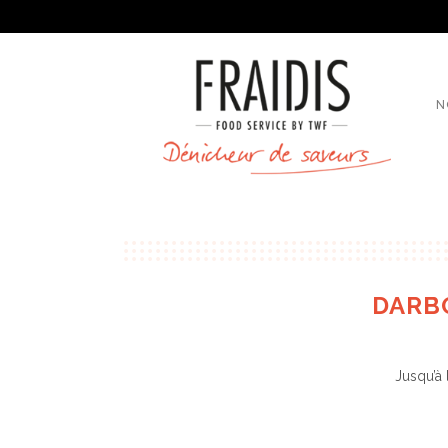
N
DARBO
Jusqu’à 