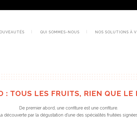
OUVEAUTÉS
QUI SOMMES-NOUS
NOS SOLUTIONS À V
 : TOUS LES FRUITS, RIEN QUE LE 
De premier abord, une confiture est une confiture.
la découverte par la dégustation d’une des spécialités fruitées signée