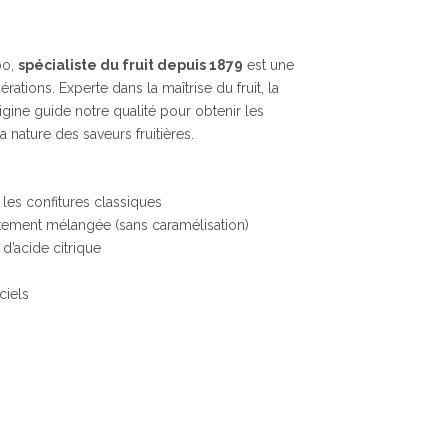
bo,
spécialiste du fruit depuis 1879
est une
rations. Experte dans la maîtrise du fruit, la
rigine guide notre qualité pour obtenir les
a nature des saveurs fruitières.
es confitures classiques
tement mélangée (sans caramélisation)
 d’acide citrique
ciels