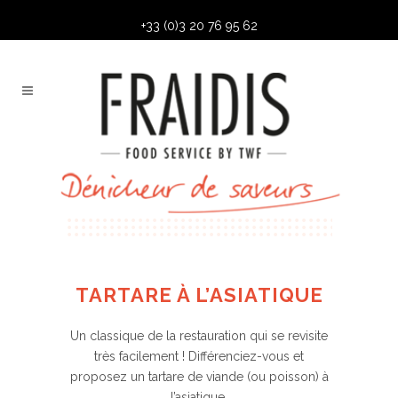
+33 (0)3 20 76 95 62
TARTARE À L’ASIATIQUE
Un classique de la restauration qui se revisite
très facilement ! Différenciez-vous et
proposez un tartare de viande (ou poisson) à
l’asiatique.