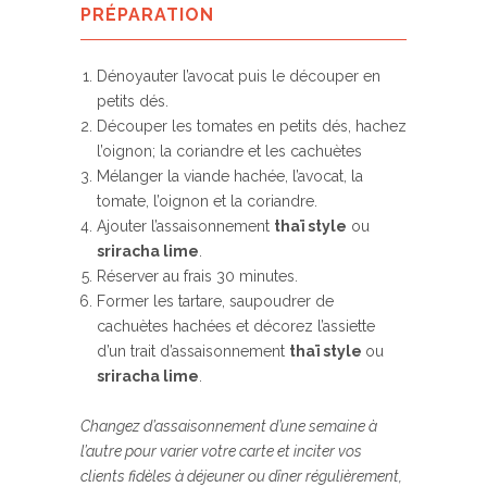
PRÉPARATION
Dénoyauter l’avocat puis le découper en
petits dés.
Découper les tomates en petits dés, hachez
l’oignon; la coriandre et les cachuètes
Mélanger la viande hachée, l’avocat, la
tomate, l’oignon et la coriandre.
Ajouter l’assaisonnement
thaï style
ou
sriracha lime
.
Réserver au frais 30 minutes.
Former les tartare, saupoudrer de
cachuètes hachées et décorez l’assiette
d’un trait d’assaisonnement
thaï style
ou
sriracha lime
.
Changez d’assaisonnement d’une semaine à
l’autre pour varier votre carte et inciter vos
clients fidèles à déjeuner ou dîner régulièrement,