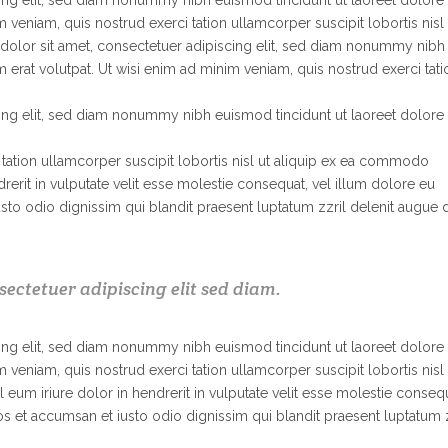
ing elit, sed diam nonummy nibh euismod tincidunt ut laoreet dolore
 veniam, quis nostrud exerci tation ullamcorper suscipit lobortis nisl 
olor sit amet, consectetuer adipiscing elit, sed diam nonummy nibh
erat volutpat. Ut wisi enim ad minim veniam, quis nostrud exerci tati
ing elit, sed diam nonummy nibh euismod tincidunt ut laoreet dolore
tation ullamcorper suscipit lobortis nisl ut aliquip ex ea commodo
rerit in vulputate velit esse molestie consequat, vel illum dolore eu
 iusto odio dignissim qui blandit praesent luptatum zzril delenit augue 
ectetuer adipiscing elit sed diam.
ing elit, sed diam nonummy nibh euismod tincidunt ut laoreet dolore
 veniam, quis nostrud exerci tation ullamcorper suscipit lobortis nisl 
um iriure dolor in hendrerit in vulputate velit esse molestie consequ
eros et accumsan et iusto odio dignissim qui blandit praesent luptatum 