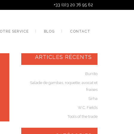
+33 (0)3 20 76 95 62
OTRE SERVICE
BLOG
CONTACT
ARTICLES RÉCENTS
Burrito
Salade de gambas, roquette, avocat et
fraises
Sirha
W.C. Fields
Tools of the trade