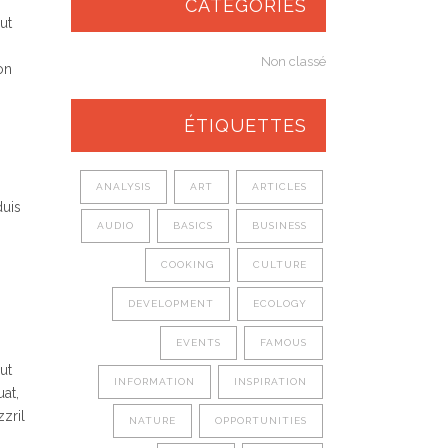
CATÉGORIES
ut
Non classé
on
ÉTIQUETTES
ANALYSIS
ART
ARTICLES
duis
AUDIO
BASICS
BUSINESS
COOKING
CULTURE
DEVELOPMENT
ECOLOGY
EVENTS
FAMOUS
ut
INFORMATION
INSPIRATION
at,
zzril
NATURE
OPPORTUNITIES