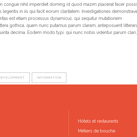
on congue nihil imperdiet doming id quod mazim placerat facer poss
 legentis in iis qui facit eorum claritatem. Investigationes demonstrav
laritas est etiam processus dynamicus, qui sequitur mutationem
tera gothica, quam nunc putamus parum claram, anteposuerit littera
uinta decima. Eodem modo typi, qui nunc nobis videntur parum clari, 
DEVELOPMENT
INFORMATION
Hôtels et restaurants
Métiers de bouche