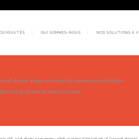
OUVEAUTÉS
QUI SOMMES-NOUS
NOS SOLUTIONS À V
ut of chaos; they can clearly communicate ideas
pulating of words and pictures.