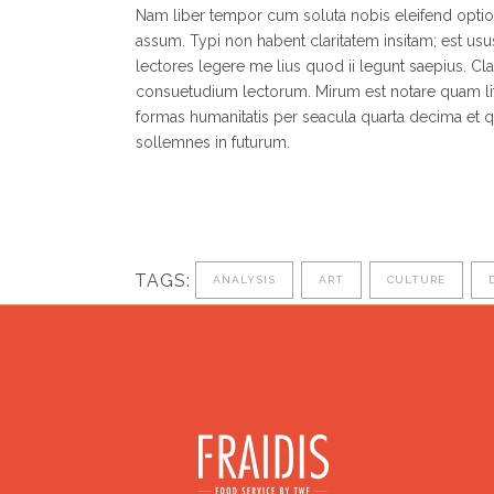
Nam liber tempor cum soluta nobis eleifend opti
assum. Typi non habent claritatem insitam; est usus
lectores legere me lius quod ii legunt saepius. C
consuetudium lectorum. Mirum est notare quam lit
formas humanitatis per seacula quarta decima et q
sollemnes in futurum.
TAGS:
ANALYSIS
ART
CULTURE