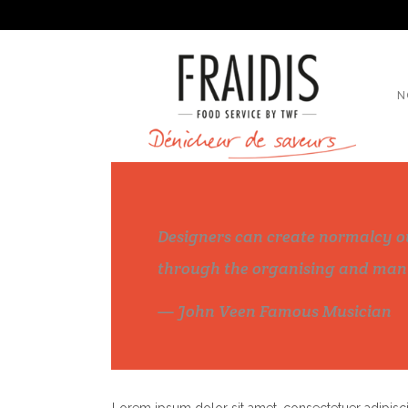
N
Designers can create normalcy o
through the organising and mani
— John Veen Famous Musician