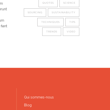
im
QUOTES
SCIENCE
erunt
SOURCING
SUSTAINABILITY
rum
TECHNIQUES
TIPS
fiant
TRENDS
VIDEO
Qui sommes-nous
Blog